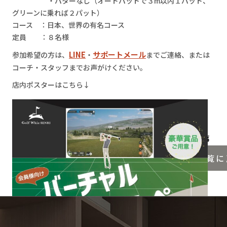
・パターなし（オートパットで３m以内１パット、
グリーンに乗れば２パット）
コース ：日本、世界の有名コース
定員 ：８名様
LINE
サポートメール
参加希望の方は、
・
までご連絡、または
コーチ・スタッフまでお声がけください。
店内ポスターはこちら↓
＜ 前の記事
一覧に