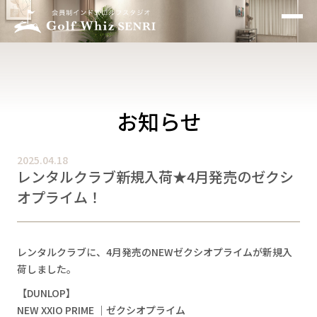
お知らせ
インドアゴルフとは
特徴
お知らせ
設備
2025.04.18
レンタルクラブ新規入荷★4月発売のゼクシ
料金プラン
オプライム！
アクセス
レンタルクラブに、4月発売のNEWゼクシオプライムが新規入
お問い合わせ
荷しました。
よくあるご質問
【DUNLOP】
NEW XXIO PRIME ｜ゼクシオプライム