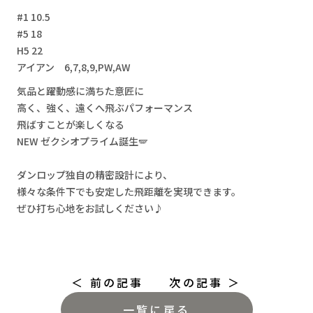
リクルート
#1 10.5
#5 18
H5 22
LINE登録
体験予約
アイアン 6,7,8,9,PW,AW
気品と躍動感に満ちた意匠に
高く、強く、遠くへ飛ぶパフォーマンス
飛ばすことが楽しくなる
NEW ゼクシオプライム誕生🪽
ダンロップ独自の精密設計により、
様々な条件下でも安定した飛距離を実現できます。
ぜひ打ち心地をお試しください♪
＜ 前の記事
次の記事 ＞
一覧に戻る